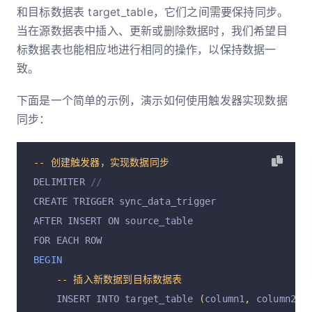
和目标数据表 target_table，它们之间需要保持同步。
当在源数据表中插入、更新或删除数据时，我们希望目
标数据表也能相应地进行相同的操作，以保持数据一
致。
下面是一个简单的示例，演示如何使用触发器实现数据
同步：
--
创建触发器，实现数据同步
DELIMITER 
//
CREATE TRIGGER sync_data_trigger
AFTER INSERT ON source_table
FOR EACH ROW
BEGIN
--
插入新数据到目标数据表
    INSERT INTO target_table 
(
column1
,
 column2
,
 