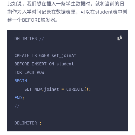
比如说，我们想在插入一条学生数据时，就将当前的日
期作为入学时间记录在数据表里，可以在student表中创
建一个BEFORE触发器。
DELIMITER 
//
CREATE TRIGGER set_joinAt
BEFORE INSERT ON student
FOR EACH ROW
BEGIN
    SET NEW
.
joinAt 
=
 CURDATE
();
END
;
//
DELIMITER 
;