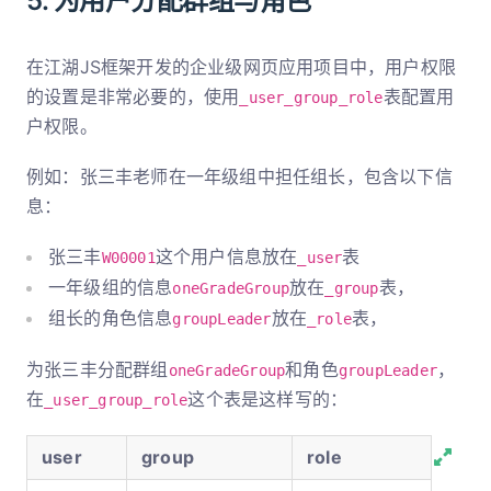
5. 为用户分配群组与角色
在江湖JS框架开发的企业级网页应用项目中，用户权限
的设置是非常必要的，使用
表配置用
_user_group_role
户权限。
例如：张三丰老师在一年级组中担任组长，包含以下信
息：
张三丰
这个用户信息放在
表
W00001
_user
一年级组的信息
放在
表，
oneGradeGroup
_group
组长的角色信息
放在
表，
groupLeader
_role
为张三丰分配群组
和角色
，
oneGradeGroup
groupLeader
在
这个表是这样写的：
_user_group_role
user
group
role