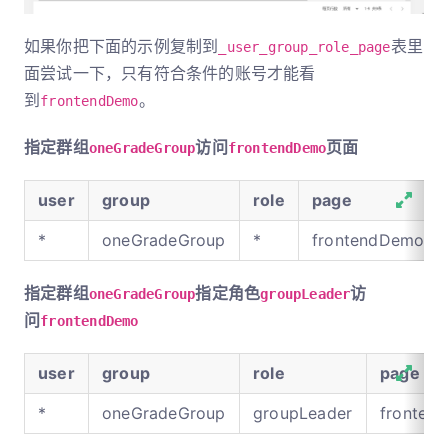
如果你把下面的示例复制到
表里
_user_group_role_page
面尝试一下，只有符合条件的账号才能看
到
。
frontendDemo
指定群组
访问
页面
oneGradeGroup
frontendDemo
user
group
role
page
*
oneGradeGroup
*
frontendDemo
指定群组
指定角色
访
oneGradeGroup
groupLeader
问
frontendDemo
user
group
role
page
*
oneGradeGroup
groupLeader
fronten