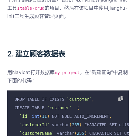
工具
的项目，然后在该项目中使用jianghu-
1table-crud
init工具生成顾客管理页面。
2. 建立顾客数据表
用Navicat打开数据库
，在“新建查询”中复制
my_project
下面的代码：
DROP TABLE IF EXISTS 
`customer`
;
CREATE TABLE 
`customer`
(
`id`
int
(
11
)
 NOT NULL AUTO_INCREMENT
,
`customerId`
 varchar
(
255
)
 CHARACTER SET utf8mb
`customerName`
 varchar
(
255
)
 CHARACTER SET utf8