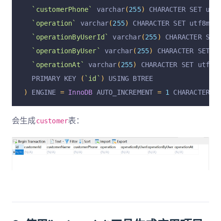
`customerPhone`
 varchar
(
255
)
 CHARACTER SET utf
`operation`
 varchar
(
255
)
 CHARACTER SET utf8mb4
`operationByUserId`
 varchar
(
255
)
 CHARACTER SET
`operationByUser`
 varchar
(
255
)
 CHARACTER SET u
`operationAt`
 varchar
(
255
)
 CHARACTER SET utf8m
  PRIMARY KEY 
(
`id`
)
 USING BTREE
)
 ENGINE 
=
InnoDB
 AUTO_INCREMENT 
=
1
 CHARACTER S
会生成
表：
customer