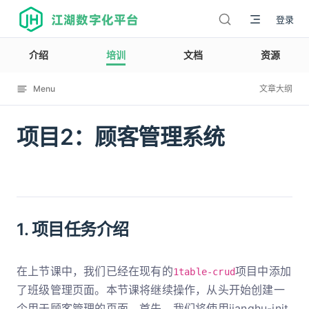
江湖数字化平台
登录
介绍
培训
文档
资源
Menu
文章大纲
项目2：顾客管理系统
12002
1. 项目任务介绍
在上节课中，我们已经在现有的
项目中添加
1table-crud
了班级管理页面。本节课将继续操作，从头开始创建一
个用于顾客管理的页面。首先，我们将使用jianghu-init