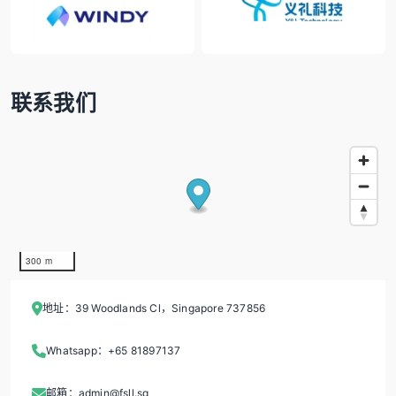
联系我们
300 m
地址：39 Woodlands Cl，Singapore 737856
Whatsapp：+65 81897137
邮箱：admin@fsll.sg