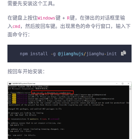
需要先安装这个工具。
在键盘上按住
键 +
键，在弹出的对话框里输
Windows
R
入
，然后按回车键。出现黑色的命令行窗口，输入下
cmd
面命令行：
  npm install 
-
g 
@jianghujs
/
jianghu
-
init
按回车开始安装：