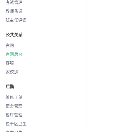
考试管理
教师备课
班主任评语
公共关系
官网
官网后台
客服
家校通
后勤
维修工单
宿舍管理
餐厅管理
包干区卫生