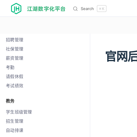
数据中心
江湖数字化平台
Search
⌘
K
人资
员工组织
招聘管理
社保管理
官网
12113
薪资管理
考勤
请假休假
考试绩效
教务
学生班级管理
招生管理
自动排课