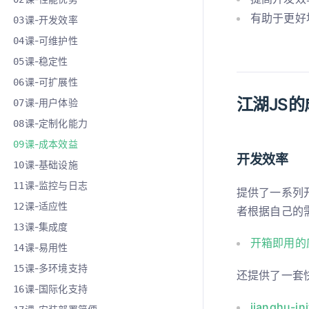
有助于更好
课-开发效率
03
课-可维护性
04
课-稳定性
05
课-可扩展性
06
江湖JS
课-用户体验
07
课-定制化能力
08
课-成本效益
09
开发效率
课-基础设施
10
课-监控与日志
11
提供了一系列
课-适应性
12
者根据自己的
课-集成度
13
开箱即用的
课-易用性
14
课-多环境支持
15
还提供了一套
课-国际化支持
16
jianghu-ini