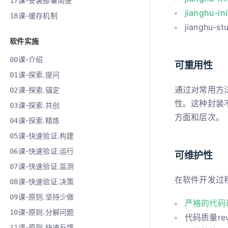
课-安装部署简便
17
jianghu-ini
课-缓存机制
18
jianghu-st
软件实施
课-介绍
00
可重用性
课-探索.提问
01
通过对常用方
课-探索.锚定
02
性。这种封装
课-探索.共创
03
方面和层次。
课-探索.精炼
04
课-快速验证.构建
05
课-快速验证.运行
06
可维护性
课-快速验证.监测
07
在软件开发过
课-快速验证.决策
08
课-原则.坚持少做
09
严格的代码
课-原则.分解问题
10
代码质量rev
课-原则.快速反馈
11