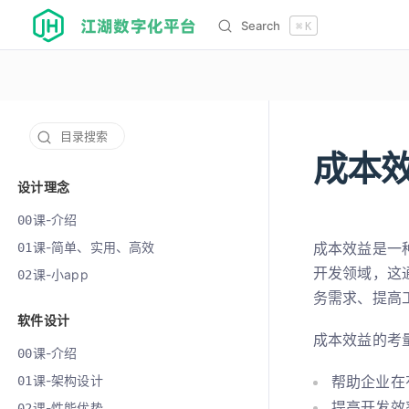
江湖数字化平台
Search
⌘
K
目录搜索
成本
12009
设计理念
课-介绍
00
课-简单、实用、高效
成本效益是一
01
开发领域，这
课-小app
02
务需求、提高
软件设计
成本效益的考
课-介绍
00
课-架构设计
帮助企业在
01
提高开发效
课-性能优势
02