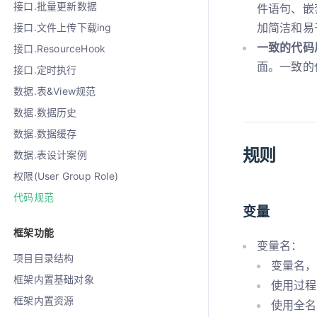
接口.批量更新数据
件语句、嵌
加简洁和易
接口.文件上传下载ing
一致的代码
接口.ResourceHook
面。一致的
接口.定时执行
数据.表&View规范
数据.数据历史
数据.数据缓存
规则
数据.表设计案例
权限(User Group Role)
代码规范
变量
框架功能
变量名：
项目目录结构
变量名，
框架内置基础对象
使用过程变
框架内置资源
使用全名