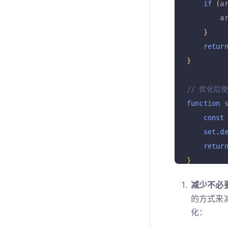
if
(
a
        a
}
retur
}
// 优化后使
function
 
const
set
.
d
retur
}
减少不必
的方式来
化：