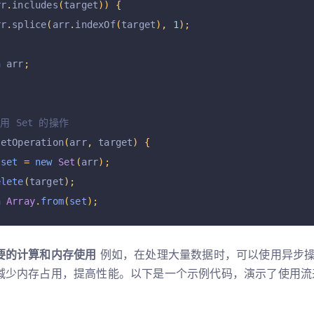
rr
.
includes
(
target
))
{
rr
.
splice
(
arr
.
indexOf
(
target
),
1
);
n
 arr
;
用 Set 的操作
setOperation
(
arr
,
 target
)
{
set
=
new
Set
(
arr
);
elete
(
target
);
n
Array
.
from
(
set
);
要的计算和内存使用
例如，在处理大量数据时，可以使用异步操作
减少内存占用，提高性能。以下是一个示例代码，演示了使用流