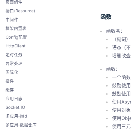
页面组件
接口(Resource)
函数
中间件
框架内置表
函数名：
Config配置
（副词）
HttpClient
语态（不
定时任务
增删改查
异常处理
函数：
国际化
一个函数
插件
鼓励使用
缓存
鼓励使用
应用日志
使用Asyn
Socket.IO
使用对象
多应用-jhId
使用Obj
多应用-数据仓库
使用三元