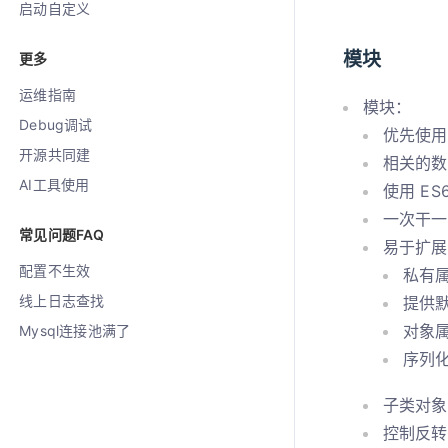
启动自定义
模块
更多
运维指南
模块：
Debug调试
优先使用
开源共同建
相关的数
AI工具使用
使用 ES6
一次干一
常见问题FAQ
易于扩展
配置不生效
私有
线上日志查找
提供
对象属性
Mysql连接池满了
序列
子类对象
控制反转