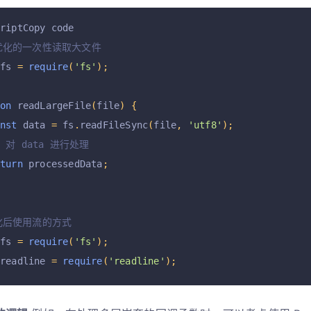
criptCopy code
未优化的一次性读取大文件
 fs 
=
require
(
'fs'
);
ion
 readLargeFile
(
file
)
{
onst
 data 
=
 fs
.
readFileSync
(
file
,
'utf8'
);
/ 对 data 进行处理
eturn
 processedData
;
优化后使用流的方式
 fs 
=
require
(
'fs'
);
 readline 
=
require
(
'readline'
);
ion
 readLargeFileWithStream
(
file
)
{