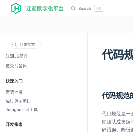
江湖数字化平台
Search
⌘
K
目录搜索
代码
12003
江湖JS简介
概念与架构
快速入门
安装环境
代码规范
运行演示项目
Jianghu-init工具
代码规范是一
助团队成员编
开发指南
码错误、降低