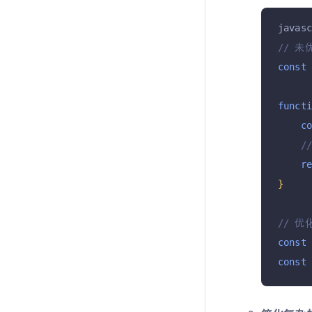
javas
// 
const
funct
c
/
r
}
// 
const
const
funct