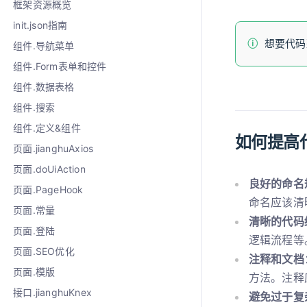
框架资源概览
init.json指南
想要代码
组件.导航菜单
组件.Form表单和控件
组件.数据表格
组件.搜索
组件.定义&组件
如何提高
页面.jianghuAxios
页面.doUiAction
良好的命名
页面.PageHook
命名应该清
页面.常量
清晰的代码
页面.登陆
逻辑流程等
页面.SEO优化
注释和文档
页面.模版
方法。注释
接口.jianghuKnex
避免过于复