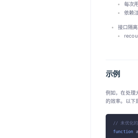
每次
依赖
接口隔离
rec
示例
例如，在处理大
的效率。以下是
// 未优化
function
 