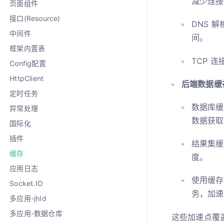
减少连接
页面组件
接口(Resource)
DNS 
中间件
间。
框架内置表
TCP 
Config配置
HttpClient
后端数据缓
定时任务
数据库缓
异常处理
数据获取
国际化
插件
结果集缓
缓存
度。
应用日志
使用缓存
Socket.IO
务，加速
多应用-jhId
多应用-数据仓库
这些加速点覆