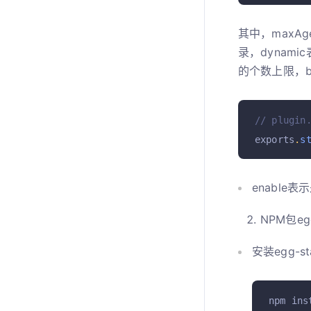
其中，maxA
录，dynami
的个数上限，b
// plugin
exports
.
s
enable
NPM包egg
安装egg-st
npm ins