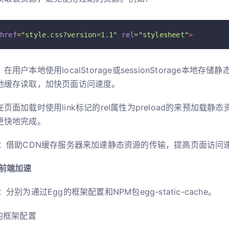
href
=
"style.css?version=1.1"
rel
=
"stylesheet"
>
在用户本地使用localStorage或sessionStorage本地存
地缓存读取，加快页面访问速度。
页面加载时使用link标记的rel属性为preload的来预加载静
更快地完成。
速：借助CDN缓存服务器来加速静态资源的传输，提高页面访问
Js前端加速
分别为通过Egg的框架配置和NPM包egg-static-cache。
的框架配置