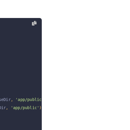
seDir
,
'app/public'
)
},
Dir
,
'app/public'
)
},