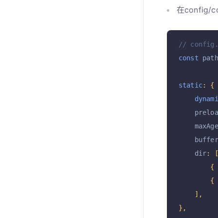
在config/c
// config
const
 pat
static
:
{
dynam
    prelo
    maxAg
    buffe
    dir
:
{
{
],
},