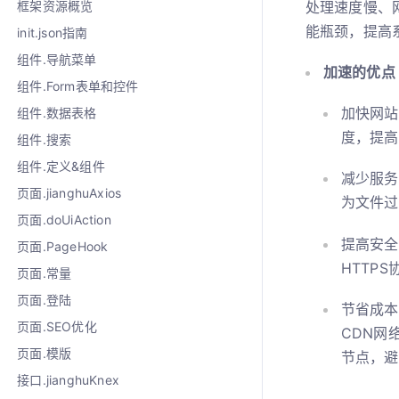
处理速度慢、
框架资源概览
能瓶颈，提高
init.json指南
组件.导航菜单
加速的优点
组件.Form表单和控件
加快网站
组件.数据表格
度，提高
组件.搜索
组件.定义&组件
减少服务
页面.jianghuAxios
为文件过
页面.doUiAction
提高安全
页面.PageHook
HTTP
页面.常量
页面.登陆
节省成本
页面.SEO优化
CDN网
页面.模版
节点，避
接口.jianghuKnex