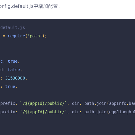
onfig.default.js中增加配置：
.default.js
h 
=
require
(
'path'
);
ic
:
true
,
ad
:
false
,
e
:
31536000
,
r
:
true
,
[
 prefix
:
`/${appId}/public/`
,
 dir
:
 path
.
join
(
appInfo
.
ba
 prefix
:
`/${appId}/public/`
,
 dir
:
 path
.
join
(
eggJianghu