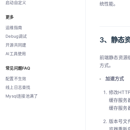
启动自定义
统性能。
更多
运维指南
Debug调试
3、静态
开源共同建
AI工具使用
前端静态资源
方式。
常见问题FAQ
加速方式
配置不生效
线上日志查找
修改HTT
Mysql连接池满了
缓存服务
缓存服务器
版本号文
览器重新