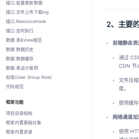
接口.批量更新数据
接口.文件上传下载ing
接口.ResourceHook
2、主要
接口.定时执行
数据.表&View规范
前端静态资
数据.数据历史
通过 C
数据.数据缓存
CDN 
数据.表设计案例
权限(User Group Role)
文件压缩
代码规范
度。
框架功能
使用缓存
项目目录结构
网络通道加
框架内置基础对象
使用 H
框架内置资源