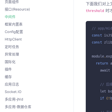
页面组件
下面我们对上文
接口(Resource)
时才
threshold
中间件
框架内置表
// app/mi
Config配置
const
 isJ
HttpClient
const
 zli
定时任务
异常处理
module
.
ex
国际化
return
 
插件
    await
缓存
应用日志
// 
    let b
Socket.IO
if
(!
多应用-jhId
多应用-数据仓库