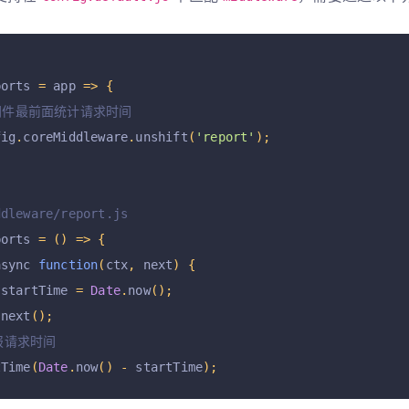
ports 
=
 app 
=>
{
中间件最前面统计请求时间
fig
.
coreMiddleware
.
unshift
(
'report'
);
ddleware/report.js
ports 
=
()
=>
{
async 
function
(
ctx
,
 next
)
{
 startTime 
=
Date
.
now
();
 next
();
上报请求时间
tTime
(
Date
.
now
()
-
 startTime
);