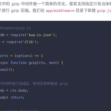
中的 gzip 中间件做一个简单的优化，使其支持指定只有当
进行 gzip 压缩。我们在
目录下新建
app/middleware
gzip.j
ddleware/gzip.js
SON 
=
 require
(
'koa-is-json'
);
b 
=
 require
(
'zlib'
);
ports 
=
(
options
)
=>
{
async 
function
 gzip
(
ctx
,
 next
)
{
 next
();
后续中间件执行完成后，将响应体转换成 gzip
ody 
=
 ctx
.
body
;
body
)
return
;