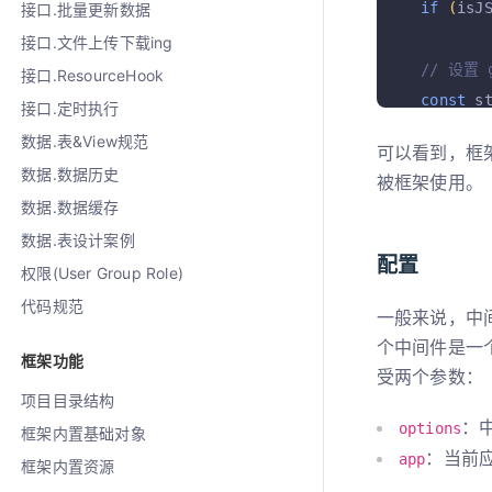
if
(
isJ
接口.批量更新数据
接口.文件上传下载ing
// 设置 
接口.ResourceHook
const
 s
接口.定时执行
  stream
.
数据.表&View规范
可以看到，框架
  ctx
.
bod
数据.数据历史
被框架使用。
  ctx
.
set
数据.数据缓存
}
数据.表设计案例
配置
权限(User Group Role)
代码规范
一般来说，中
个中间件是一
框架功能
受两个参数：
项目目录结构
：
options
框架内置基础对象
：当前
app
框架内置资源