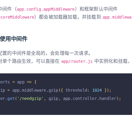
中间件（
）和框架默认中间件
app.config.appMiddleware
）都会被加载器加载，并挂载到
.coreMiddleware
app.middlewa
r 中使用中间件
配置的中间件是全局的，会处理每一次请求。
对单个路由生效，可以直接在
中实例化和挂载，
app/router.js
ports 
=
 app 
=>
{
zip 
=
 app
.
middleware
.
gzip
({
 threshold
:
1024
});
ter
.
get
(
'/needgzip'
,
 gzip
,
 app
.
controller
.
handler
);