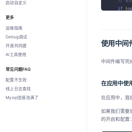
// 支持
启动自定义
if
(
o
更多
if
(
i
运维指南
Debug调试
使用中间
// 设
开源共同建
const
AI工具使用
    strea
中间件编写完
    ctx
.
b
常见问题FAQ
    ctx
.
s
配置不生效
在应用中使
};
线上日志查找
};
在应用中，我
Mysql连接池满了
如果我们需要加
的开启和配置