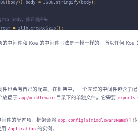
SON
(
body
))
 body 
=
 JSON
.
stringify
(
body
);
gzip body，修正响应头
tream 
=
 zlib
.
createGzip
();
end
(
body
);
的中间件和 Koa 的中间件写法是一模一样的，所以任何 Koa
y 
=
 stream
;
(
'Content-Encoding'
,
'gzip'
);
间件也会有自己的配置。在框架中，一个完整的中间件包含了配
个放置于
目录下的单独文件。它需要
app/middleware
exports
中间件的配置项，框架会将
传
app.config[${middlewareName}]
应用
的实例。
Application