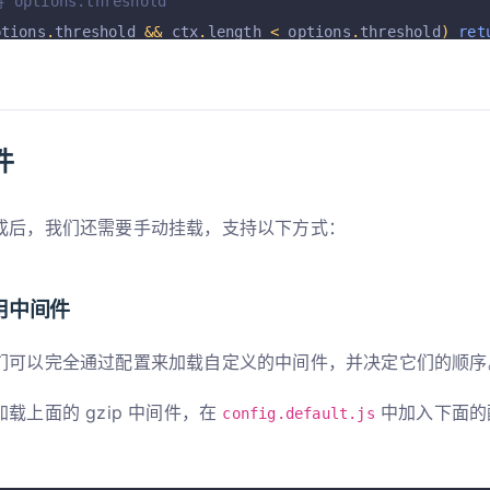
 options.threshold
ptions
.
threshold 
&&
 ctx
.
length 
<
 options
.
threshold
)
ret
sJSON
(
body
))
 body 
=
 JSON
.
stringify
(
body
);
件
置 gzip body，修正响应头
 stream 
=
 zlib
.
createGzip
();
m
.
end
(
body
);
成后，我们还需要手动挂载，支持以下方式：
ody 
=
 stream
;
et
(
'Content-Encoding'
,
'gzip'
);
用中间件
们可以完全通过配置来加载自定义的中间件，并决定它们的顺序
载上面的 gzip 中间件，在
中加入下面的
config.default.js
：