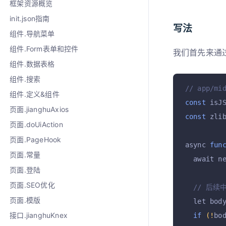
框架资源概览
init.json指南
写法
组件.导航菜单
组件.Form表单和控件
我们首先来通过
组件.数据表格
组件.搜索
// app/mi
组件.定义&组件
const
 isJ
页面.jianghuAxios
const
 zli
页面.doUiAction
页面.PageHook
async 
fun
页面.常量
  await n
页面.登陆
页面.SEO优化
// 后续
页面.模版
  let bod
接口.jianghuKnex
if
(!
bo