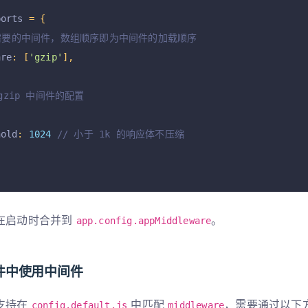
ports 
=
{
置需要的中间件，数组顺序即为中间件的加载顺序
are
:
[
'gzip'
],
 gzip 中间件的配置
hold
:
1024
// 小于 1k 的响应体不压缩
在启动时合并到
。
app.config.appMiddleware
件中使用中间件
支持在
中匹配
，需要通过以下
config.default.js
middleware