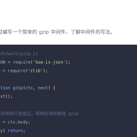
编写一个简单的 gzip 中间件，了解中间件的写法。
ddleware/gzip.js
SON 
=
 require
(
'koa-is-json'
);
b 
=
 require
(
'zlib'
);
ction
 gzip
(
ctx
,
 next
)
{
ext
();
中间件执行完成后，将响应体转换成 gzip
y 
=
 ctx
.
body
;
dy
)
return
;