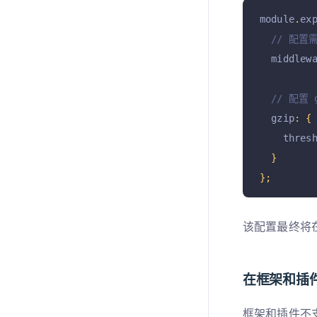
module
.
ex
// 配
  middlew
// 配置
  gzip
:
{
    thres
}
};
该配置最终将
在框架和插
框架和插件不