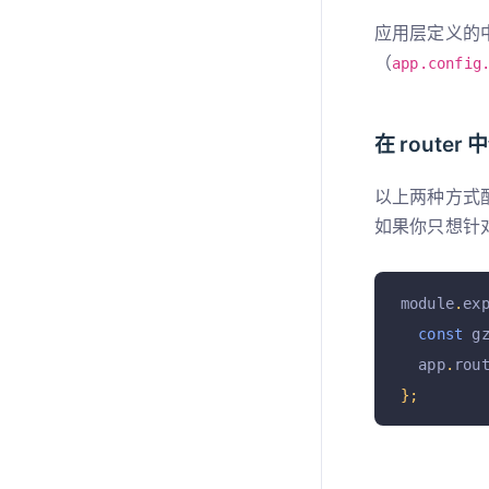
};
应用层定义的
（
app.config
在 route
以上两种方式
如果你只想针
module
.
ex
const
 g
  app
.
rou
};