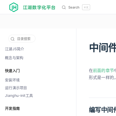
江湖数字化平台
Search
⌘
K
目录搜索
中间
12003
江湖JS简介
概念与架构
在
前面的章节
快速入门
形式是一样的
安装环境
运行演示项目
Jianghu-init工具
编写中间
开发指南