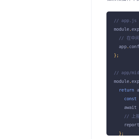
// app.js
module
.
ex
// 在
  app
.
con
};
// app/mi
module
.
ex
return
 
const
    await
// 
    repor
};