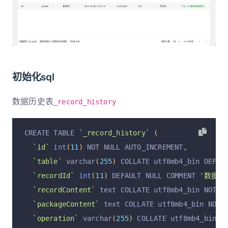
初始化sql
数据历史表
_record_history
CREATE TABLE 
`_record_history`
(
`id`
int
(
11
)
 NOT NULL AUTO_INCREMENT
,
`table`
 varchar
(
255
)
 COLLATE utf8mb4_bin DEFAU
`recordId`
int
(
11
)
 DEFAULT NULL COMMENT 
'数据在t
`recordContent`
 text COLLATE utf8mb4_bin NOT N
`packageContent`
 text COLLATE utf8mb4_bin NOT 
`operation`
 varchar
(
255
)
 COLLATE utf8mb4_bin D