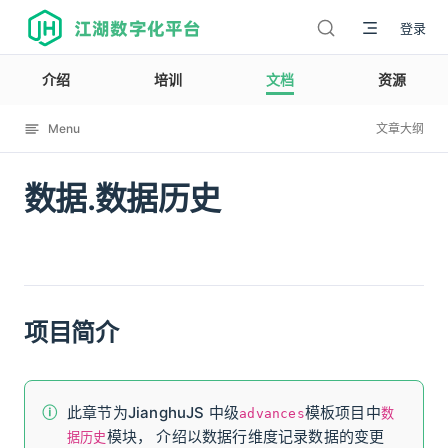
江湖数字化平台
登录
介绍
培训
文档
资源
Menu
文章大纲
数据.数据历史
12003
项目简介
此章节为JianghuJS 中级
模板项目中
advances
数
模块， 介绍以数据行维度记录数据的变更
据历史