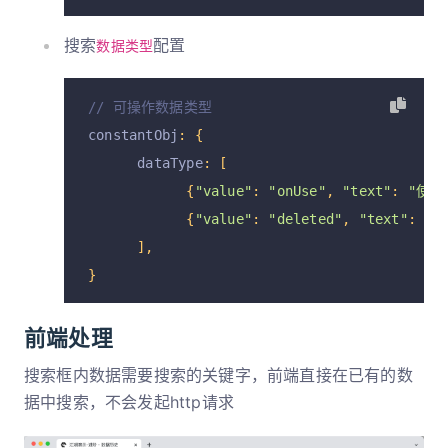
搜索
配置
数据类型
// 可操作数据类型
constantObj
:
{
      dataType
:
[
{
"value"
:
"onUse"
,
"text"
:
"使用
{
"value"
:
"deleted"
,
"text"
:
"
],
}
前端处理
搜索框内数据需要搜索的关键字，前端直接在已有的数
据中搜索，不会发起http请求