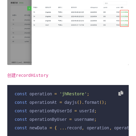
创建recordHistory
const
 operation 
=
'jhRestore'
;
const
 operationAt 
=
 dayjs
().
format
();
const
 operationByUserId 
=
 userId
;
const
 operationByUser 
=
 username
;
const
 newData 
=
{
...
record
,
 operation
,
 operatio