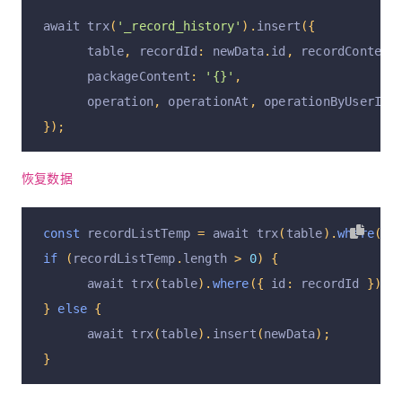
await trx
(
'_record_history'
).
insert
({
      table
,
 recordId
:
 newData
.
id
,
 recordContent
      packageContent
:
'{}'
,
      operation
,
 operationAt
,
 operationByUserId
,
});
恢复数据
const
 recordListTemp 
=
 await trx
(
table
).
where
({
 
if
(
recordListTemp
.
length 
>
0
)
{
      await trx
(
table
).
where
({
 id
:
 recordId 
}).
u
}
else
{
      await trx
(
table
).
insert
(
newData
);
}