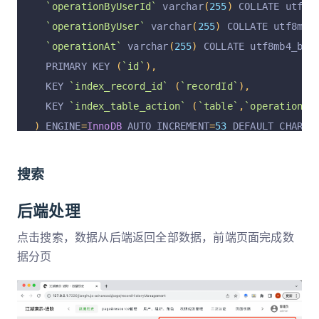
`operationByUserId`
 varchar
(
255
)
 COLLATE utf8m
`operationByUser`
 varchar
(
255
)
 COLLATE utf8mb4
`operationAt`
 varchar
(
255
)
 COLLATE utf8mb4_bin
  PRIMARY KEY 
(
`id`
),
  KEY 
`index_record_id`
(
`recordId`
),
  KEY 
`index_table_action`
(
`table`
,
`operation`
)
)
 ENGINE
=
InnoDB
 AUTO_INCREMENT
=
53
 DEFAULT CHARSE
搜索
后端处理
点击搜索，数据从后端返回全部数据，前端页面完成数
据分页