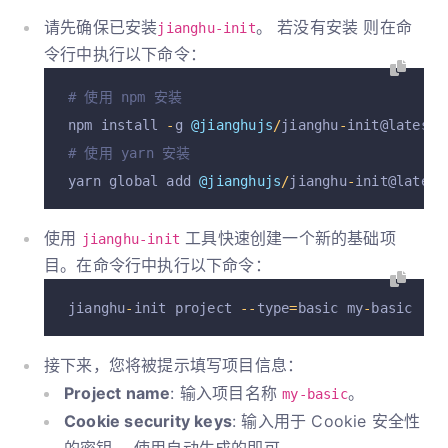
请先确保已安装
。 若没有安装 则在命
jianghu-init
令行中执行以下命令：
# 使用 npm 安装
npm install 
-
g 
@jianghujs
/
jianghu
-
init@latest
# 使用 yarn 安装
yarn global add 
@jianghujs
/
jianghu
-
init@latest
使用
工具快速创建一个新的基础项
jianghu-init
目。在命令行中执行以下命令：
jianghu
-
init project 
--
type
=
basic my
-
basic
接下来，您将被提示填写项目信息：
Project name
: 输入项目名称
。
my-basic
Cookie security keys
: 输入用于 Cookie 安全性