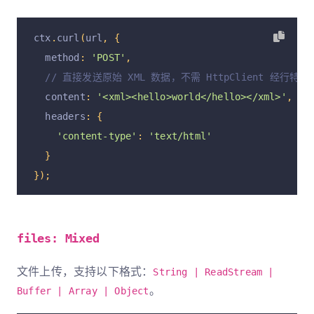
ctx
.
curl
(
url
,
{
  method
:
'POST'
,
// 直接发送原始 XML 数据，不需 HttpClient 经行特殊
  content
:
'<xml><hello>world</hello></xml>'
,
  headers
:
{
'content-type'
:
'text/html'
}
});
files: Mixed
文件上传，支持以下格式：
String | ReadStream |
。
Buffer | Array | Object