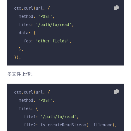
ctx
.
curl
(
url
,
{
  method
:
'POST'
,
  files
:
'/path/to/read'
,
  data
:
{
    foo
:
'other fields'
,
},
});
多文件上传：
ctx
.
curl
(
url
,
{
  method
:
'POST'
,
  files
:
{
    file1
:
'/path/to/read'
,
    file2
:
 fs
.
createReadStream
(
__filename
),