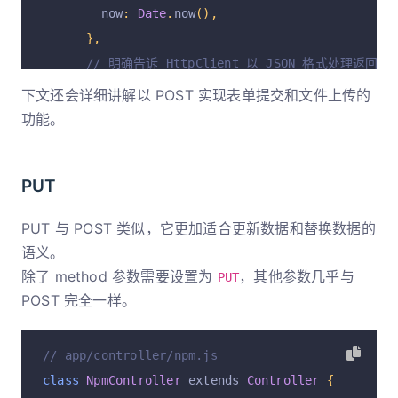
        now
:
Date
.
now
(),
},
// 明确告诉 HttpClient 以 JSON 格式处理返回的响
      dataType
:
'json'
,
下文还会详细讲解以 POST 实现表单提交和文件上传的
});
功能。
    ctx
.
body 
=
 result
.
data
;
}
PUT
}
PUT 与 POST 类似，它更加适合更新数据和替换数据的
语义。
除了 method 参数需要设置为
，其他参数几乎与
PUT
POST 完全一样。
// app/controller/npm.js
class
NpmController
 extends 
Controller
{