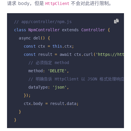
请求 body，但是
不会对此进行限制。
HttpClient
// app/controller/npm.js
class
NpmController
 extends 
Controller
{
  async del
()
{
const
 ctx 
=
this
.
ctx
;
const
 result 
=
 await ctx
.
curl
(
'https://httpb
// 必须指定 method
      method
:
'DELETE'
,
// 明确告诉 HttpClient 以 JSON 格式处理响应 bo
      dataType
:
'json'
,
});
    ctx
.
body 
=
 result
.
data
;
}
}