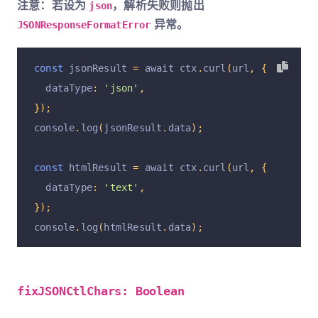
注意：若设为
，解析失败则抛出
json
异常。
JSONResponseFormatError
const
 jsonResult 
=
 await ctx
.
curl
(
url
,
{
  dataType
:
'json'
,
});
console
.
log
(
jsonResult
.
data
);
const
 htmlResult 
=
 await ctx
.
curl
(
url
,
{
  dataType
:
'text'
,
});
console
.
log
(
htmlResult
.
data
);
fixJSONCtlChars: Boolean