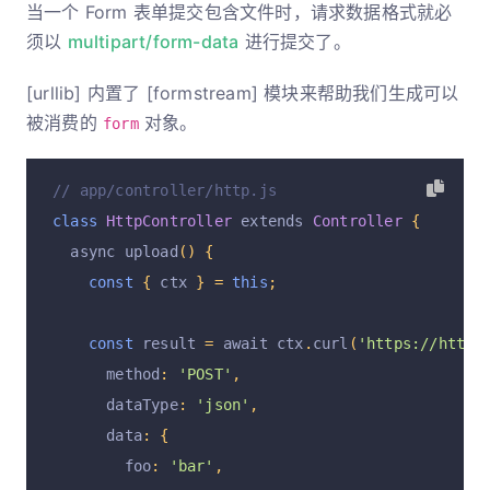
// {
当一个 Form 表单提交包含文件时，请求数据格式就必
//   "foo": "bar",
须以
multipart/form-data
进行提交了。
//   "now": "1483864184348"
[urllib] 内置了 [formstream] 模块来帮助我们生成可以
// }
被消费的
对象。
form
}
}
// app/controller/http.js
class
HttpController
 extends 
Controller
{
  async upload
()
{
const
{
 ctx 
}
=
this
;
const
 result 
=
 await ctx
.
curl
(
'https://httpb
      method
:
'POST'
,
      dataType
:
'json'
,
      data
:
{
        foo
:
'bar'
,