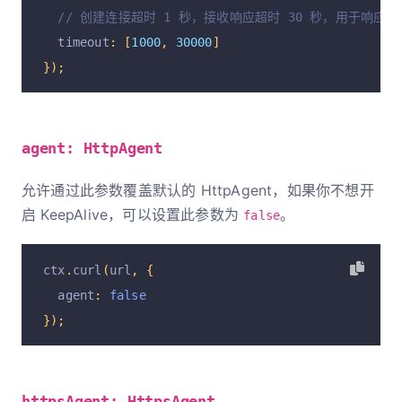
// 创建连接超时 1 秒，接收响应超时 30 秒，用于响应
  timeout
:
[
1000
,
30000
]
});
agent: HttpAgent
允许通过此参数覆盖默认的 HttpAgent，如果你不想开
启 KeepAlive，可以设置此参数为
。
false
ctx
.
curl
(
url
,
{
  agent
:
false
});
httpsAgent: HttpsAgent