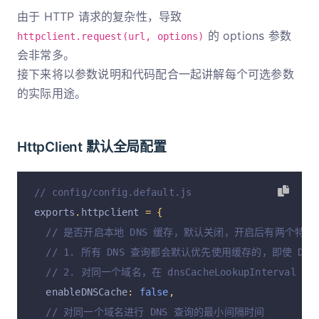
// 响应最终会是类似以下的结果：
由于 HTTP 请求的复杂性，导致
// {"streamSize":574}
的 options 参数
httpclient.request(url, options)
}
会非常多。
}
接下来将以参数说明和代码配合一起讲解每个可选参数
的实际用途。
HttpClient 默认全局配置
// config/config.default.js
exports
.
httpclient 
=
{
// 是否开启本地 DNS 缓存，默认关闭，开启后有两个特性
// 1. 所有 DNS 查询都会默认优先使用缓存的，即使 D
// 2. 对同一个域名，在 dnsCacheLookupInterva
  enableDNSCache
:
false
,
// 对同一个域名进行 DNS 查询的最小间隔时间