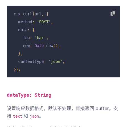
ctx
.
curl
(
url
,
{
  method
:
'POST'
,
  data
:
{
    foo
:
'bar'
,
    now
:
Date
.
now
(),
},
  contentType
:
'json'
,
});
dataType: String
设置响应数据格式，默认不处理，直接返回 buffer。支
持
和
。
text
json