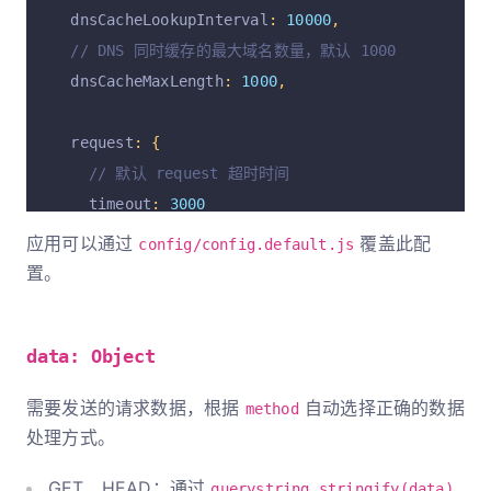
  dnsCacheLookupInterval
:
10000
,
// DNS 同时缓存的最大域名数量，默认 1000
  dnsCacheMaxLength
:
1000
,
  request
:
{
// 默认 request 超时时间
    timeout
:
3000
},
应用可以通过
覆盖此配
config/config.default.js
置。
  httpAgent
:
{
// 默认开启 http KeepAlive 功能
data: Object
    keepAlive
:
true
,
// 空闲的 KeepAlive socket 最长可以存活 4 秒
需要发送的请求数据，根据
自动选择正确的数据
method
    freeSocketTimeout
:
4000
,
处理方式。
// 当 socket 超过 30 秒都没有任何活动，就会被当
    timeout
:
30000
,
GET、HEAD：通过
querystring.stringify(data)