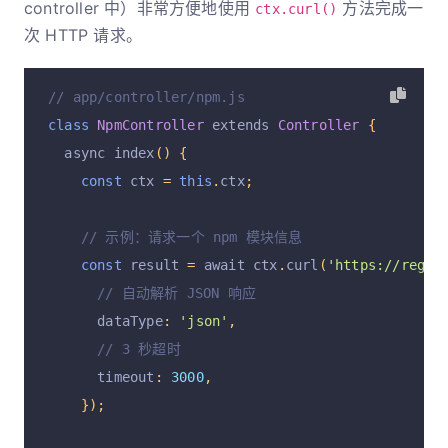
controller 中）非常方便地使用
方法完成一
ctx.curl()
次 HTTP 请求。
// app/controller/npm.js
class
NpmController
 extends 
Controller
{
  async index
()
{
const
 ctx 
=
this
.
ctx
;
// 示例：请求一个 npm 模块信息
const
 result 
=
 await ctx
.
curl
(
'https://regis
// 自动解析 JSON 响应
      dataType
:
'json'
,
// 3 秒超时
      timeout
:
3000
,
});