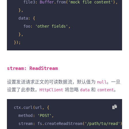
    file3
:
Buffer
.
from
(
'mock file content'
),
},
  data
:
{
    foo
:
'other fields'
,
},
});
stream: ReadStream
设置发送请求正文的可读数据流，默认值为
。一旦
null
设置了此参数，
将忽略
和
。
HttpClient
data
content
ctx
.
curl
(
url
,
{
  method
:
'POST'
,
  stream
:
 fs
.
createReadStream
(
'/path/to/read'
),