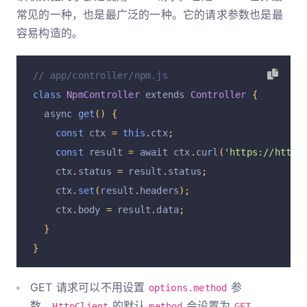
常见的一种，也是最广泛的一种。它的请求参数也是最
容易构造的。
// app/controller/npm.js
class
NpmController
 extends 
Controller
{
  async 
get
()
{
const
 ctx 
=
this
.
ctx
;
const
 result 
=
 await ctx
.
curl
(
'https://httpb
    ctx
.
status 
=
 result
.
status
;
    ctx
.
set
(
result
.
headers
);
    ctx
.
body 
=
 result
.
data
;
}
}
GET 请求可以不用设置
参
options.method
数，
的默认
会设置为
。
HttpClient
method
GET