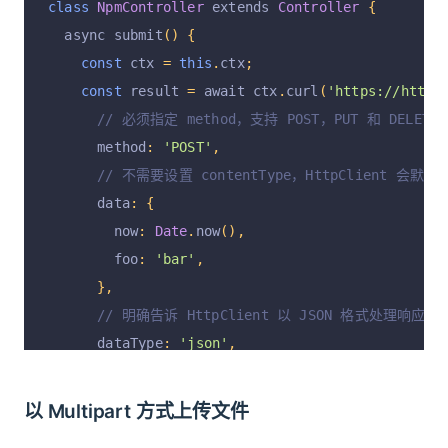
class
NpmController
 extends 
Controller
{
  async submit
()
{
const
 ctx 
=
this
.
ctx
;
const
 result 
=
 await ctx
.
curl
(
'https://httpb
// 必须指定 method，支持 POST，PUT 和 DELETE
      method
:
'POST'
,
// 不需要设置 contentType，HttpClient 会默认以 
      data
:
{
        now
:
Date
.
now
(),
        foo
:
'bar'
,
},
// 明确告诉 HttpClient 以 JSON 格式处理响应 bo
      dataType
:
'json'
,
});
    ctx
.
body 
=
 result
.
data
.
form
;
以 Multipart 方式上传文件
// 响应最终会是类似以下的结果：