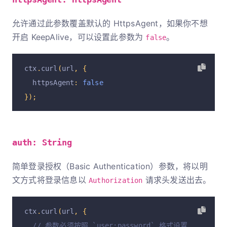
允许通过此参数覆盖默认的 HttpsAgent，如果你不想
开启 KeepAlive，可以设置此参数为
。
false
ctx
.
curl
(
url
,
{
  httpsAgent
:
false
});
auth: String
简单登录授权（Basic Authentication）参数，将以明
文方式将登录信息以
请求头发送出去。
Authorization
ctx
.
curl
(
url
,
{
// 参数必须按照 `user:password` 格式设置