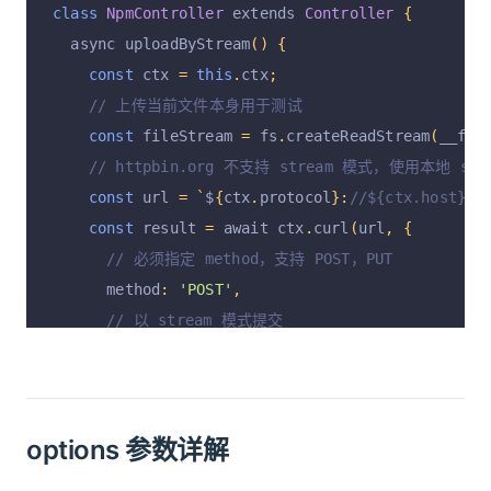
//   "file": "use strict; const For...."
class
NpmController
 extends 
Controller
{
// }
  async uploadByStream
()
{
}
const
 ctx 
=
this
.
ctx
;
}
// 上传当前文件本身用于测试
const
 fileStream 
=
 fs
.
createReadStream
(
__fil
// httpbin.org 不支持 stream 模式，使用本地 st
const
 url 
=
`
$
{
ctx
.
protocol
}:
//${ctx.host}/s
const
 result 
=
 await ctx
.
curl
(
url
,
{
// 必须指定 method，支持 POST，PUT
      method
:
'POST'
,
// 以 stream 模式提交
      stream
:
 fileStream
,
});
    ctx
.
status 
=
 result
.
status
;
options 参数详解
    ctx
.
set
(
result
.
headers
);
    ctx
.
body 
=
 result
.
data
;