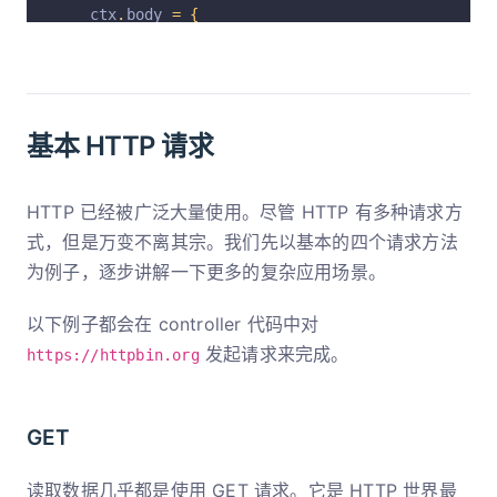
    ctx
.
body 
=
{
      status
:
 result
.
status
,
      headers
:
 result
.
headers
,
      package
:
 result
.
data
,
基本 HTTP 请求
};
}
}
HTTP 已经被广泛大量使用。尽管 HTTP 有多种请求方
式，但是万变不离其宗。我们先以基本的四个请求方法
为例子，逐步讲解一下更多的复杂应用场景。
以下例子都会在 controller 代码中对
发起请求来完成。
https://httpbin.org
GET
读取数据几乎都是使用 GET 请求。它是 HTTP 世界最