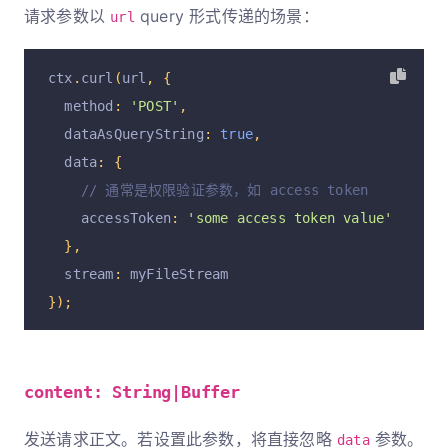
请求参数以
query 形式传递的场景：
url
ctx
.
curl
(
url
,
{
  method
:
'POST'
,
  dataAsQueryString
:
true
,
  data
:
{
// 通常是权限验证参数，如 access token
    accessToken
:
'some access token value'
},
  stream
:
 myFileStream
});
content: String|Buffer
发送请求正文。若设置此参数，将直接忽略
参数。
data