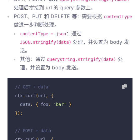
// 允许创建的最大 socket 数
处理后拼接到 url 的 query 参数上。
    maxSockets
:
Number
.
MAX_SAFE_INTEGER
,
POST、PUT 和 DELETE 等：需要根据
contentType
// 最大空闲 socket 数
做进一步判断处理。
    maxFreeSockets
:
256
：通过
contentType = json
},
处理，并设置为 body 发
JSON.stringify(data)
送。
  httpsAgent
:
{
其他：通过
处
querystring.stringify(data)
// 默认开启 https KeepAlive 功能
理，并设置为 body 发送。
    keepAlive
:
true
,
// 空闲的 KeepAlive socket 最长可以存活 4 秒
// GET + data
    freeSocketTimeout
:
4000
,
ctx
.
curl
(
url
,
{
// 当 socket 超过 30 秒都没有任何活动，就会被当
  data
:
{
 foo
:
'bar'
}
    timeout
:
30000
,
});
// 允许创建的最大 socket 数
    maxSockets
:
Number
.
MAX_SAFE_INTEGER
,
// POST + data
// 最大空闲 socket 数
ctx
.
curl
(
url
,
{