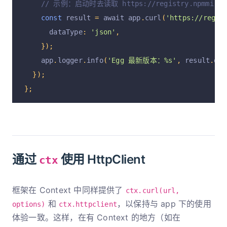
// 示例：启动时去读取 https://registry.npmmirro
const
 result 
=
 await app
.
curl
(
'https://regis
      dataType
:
'json'
,
});
    app
.
logger
.
info
(
'Egg 最新版本：%s'
,
 result
.
dat
});
};
通过
使用 HttpClient
ctx
框架在 Context 中同样提供了
ctx.curl(url,
和
，以保持与 app 下的使用
options)
ctx.httpclient
体验一致。这样，在有 Context 的地方（如在