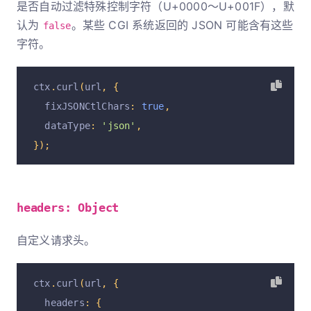
是否自动过滤特殊控制字符（U+0000～U+001F），默
认为
。某些 CGI 系统返回的 JSON 可能含有这些
false
字符。
ctx
.
curl
(
url
,
{
  fixJSONCtlChars
:
true
,
  dataType
:
'json'
,
});
headers: Object
自定义请求头。
ctx
.
curl
(
url
,
{
  headers
:
{