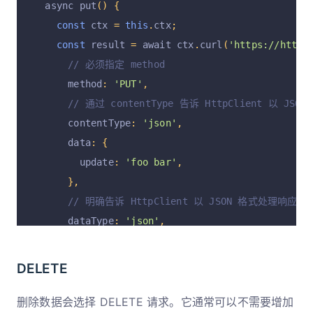
  async put
()
{
const
 ctx 
=
this
.
ctx
;
const
 result 
=
 await ctx
.
curl
(
'https://httpb
// 必须指定 method
      method
:
'PUT'
,
// 通过 contentType 告诉 HttpClient 以 JSO
      contentType
:
'json'
,
      data
:
{
        update
:
'foo bar'
,
},
// 明确告诉 HttpClient 以 JSON 格式处理响应 bo
      dataType
:
'json'
,
});
    ctx
.
body 
=
 result
.
data
;
DELETE
}
}
删除数据会选择 DELETE 请求。它通常可以不需要增加