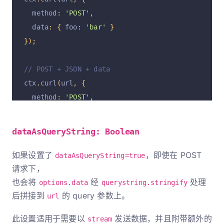
    maxFreeSockets
:
256
  method
:
'POST'
,
}
  data
:
{
 foo
:
'bar'
}
};
});
// POST + JSON + data
ctx
.
curl
(
url
,
{
  method
:
'POST'
,
  contentType
:
'json'
,
  data
:
{
 foo
:
'bar'
}
dataAsQueryString: Boolean
});
如果设置了
，即使在 POST
dataAsQueryString=true
请求下，
也会将
经
处理
options.data
querystring.stringify
后拼接到
的 query 参数上。
url
此设置适用于需要以
发送数据，并且附带额外的
stream