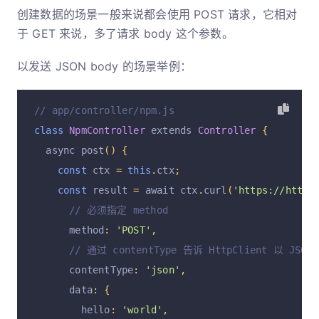
创建数据的场景一般来说都会使用 POST 请求，它相对
于 GET 来说，多了请求 body 这个参数。
以发送 JSON body 的场景举例：
// app/controller/npm.js
class
NpmController
 extends 
Controller
{
  async post
()
{
const
 ctx 
=
this
.
ctx
;
const
 result 
=
 await ctx
.
curl
(
'https://httpb
// 必须指定 method
      method
:
'POST'
,
// 通过 contentType 告诉 HttpClient 以 JSO
      contentType
:
'json'
,
      data
:
{
        hello
:
'world'
,