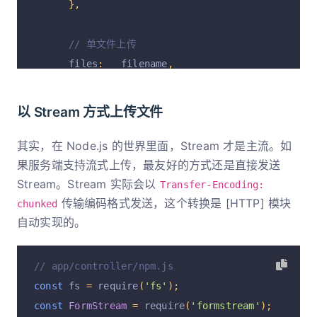
},
// 单文件上传
      files
:
 __filename
,
// 多文件上传
以 Stream 方式上传文件
// files: {
//   file1: __filename,
其实，在 Node.js 的世界里面，Stream 才是主流。如
//   file2: fs.createReadStream(__filename
果服务端支持流式上传，最友好的方式还是直接发送
Stream。Stream 实际会以
//   file3: Buffer.from('mock file content
Transfer-Encoding:
传输编码格式发送，这个转换是 [HTTP] 模块
// },
chunked
自动实现的。
});
    ctx
.
body 
=
 result
.
data
.
files
;
// app/controller/npm.js
// 响应最终会是类似以下的结果：
const
 fs 
=
 require
(
'fs'
);
// {
const
FormStream
=
 require
(
'formstream'
);