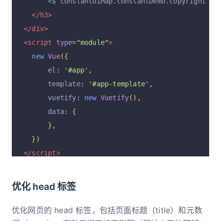
      <$ constantUiMap.constantDemo.copyright $>
</h3>
</div>
<script
type
=
"module"
>
new
Vue
({
      el
:
'#app'
,
      template
:
'#app-template'
,
      vuetify
:
new
Vuetify
(),
      data
:
{
},
})
</script>
优化 head 标签
优化网页的 head 标签，包括页面标题（title）和元数