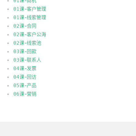
课-商机
01
课-客户管理
01
课-线索管理
01
课-合同
02
课-客户公海
02
课-线索池
02
课-回款
03
课-联系人
03
课-发票
04
课-回访
04
课-产品
05
课-营销
06