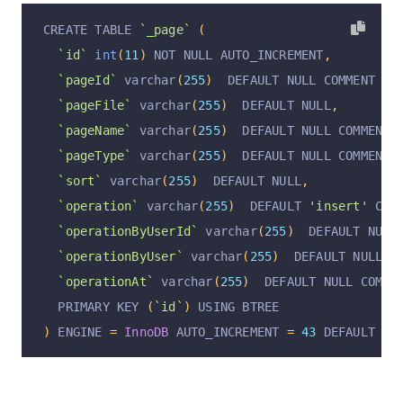
CREATE TABLE 
`_page`
(
`id`
int
(
11
)
 NOT NULL AUTO_INCREMENT
,
`pageId`
 varchar
(
255
)
  DEFAULT NULL COMMENT 
'p
`pageFile`
 varchar
(
255
)
  DEFAULT NULL
,
`pageName`
 varchar
(
255
)
  DEFAULT NULL COMMENT 
`pageType`
 varchar
(
255
)
  DEFAULT NULL COMMENT 
`sort`
 varchar
(
255
)
  DEFAULT NULL
,
`operation`
 varchar
(
255
)
  DEFAULT 
'insert'
 COM
`operationByUserId`
 varchar
(
255
)
  DEFAULT NULL
`operationByUser`
 varchar
(
255
)
  DEFAULT NULL C
`operationAt`
 varchar
(
255
)
  DEFAULT NULL COMME
  PRIMARY KEY 
(
`id`
)
 USING BTREE
)
 ENGINE 
=
InnoDB
 AUTO_INCREMENT 
=
43
 DEFAULT CH