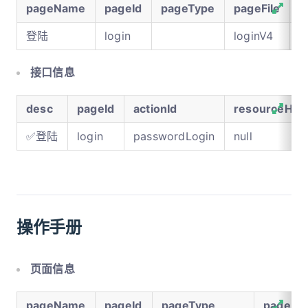
pageName
pageId
pageType
pageFile
s
登陆
login
loginV4
接口信息
desc
pageId
actionId
resourceHoo
✅登陆
login
passwordLogin
null
操作手册
页面信息
pageName
pageId
pageType
pageFil