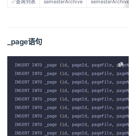
✅查询列表
semesterArchive
semesterArchive
_page语句
INSERT INTO _page 
(
id
,
 pageId
,
 pageFile
,
 pageNam
INSERT INTO _page 
(
id
,
 pageId
,
 pageFile
,
 pageNam
INSERT INTO _page 
(
id
,
 pageId
,
 pageFile
,
 pageNam
INSERT INTO _page 
(
id
,
 pageId
,
 pageFile
,
 pageNam
INSERT INTO _page 
(
id
,
 pageId
,
 pageFile
,
 pageNam
INSERT INTO _page 
(
id
,
 pageId
,
 pageFile
,
 pageNam
INSERT INTO _page 
(
id
,
 pageId
,
 pageFile
,
 pageNam
INSERT INTO _page 
(
id
,
 pageId
,
 pageFile
,
 pageNam
INSERT INTO _page 
(
id
,
 pageId
,
 pageFile
,
 pageNam