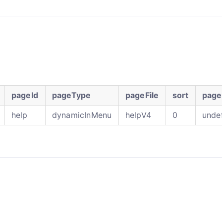
pageId
pageType
pageFile
sort
pag
help
dynamicInMenu
helpV4
0
unde