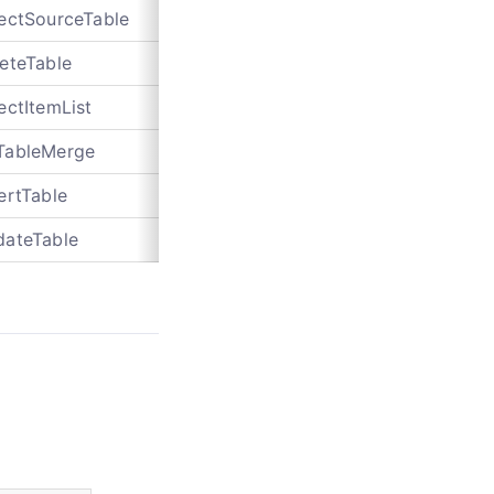
lectSourceTable
null
service
leteTable
null
service
ectItemList
null
sql
TableMerge
null
service
ertTable
null
sql
dateTable
null
sql