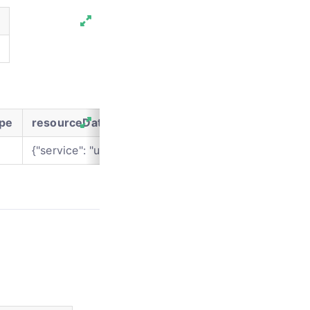
pe
resourceData
{"service": "user", "serviceFunction": "passwordLogin