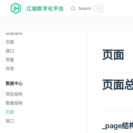
江湖数字化平台
Search
⌘
K
人资
数据结构
数据结构
页面
页面
12114
接口
常量
异常
页面
数据中心
项目结构
数据结构
页面
接口
_page结