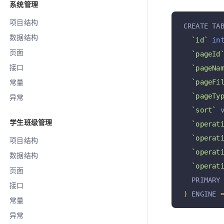
系统管理
项目结构
CREATE TA
数据结构
`id`
in
页面
`pageId
接口
`pageNa
`pageFi
常量
`pageTy
异常
`sort`
 
学生班级管理
`operat
`operat
项目结构
`operat
数据结构
`operat
页面
  PRIMARY
接口
)
 ENGINE 
常量
异常