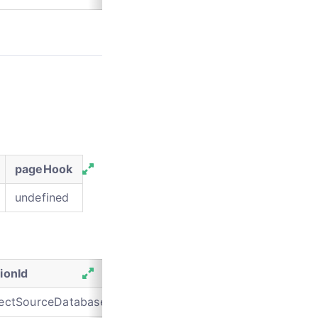
pageHook
undefined
ionId
resourceHook
resourceType
lectSourceDatabase
null
service