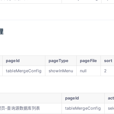
理
pageId
pageType
pageFile
sort
tableMergeConfig
showInMenu
null
2
pageId
act
理页-查询源数据库列表
tableMergeConfig
se