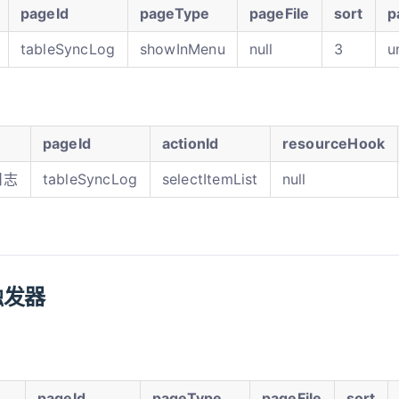
pageId
pageType
pageFile
sort
p
tableSyncLog
showInMenu
null
3
u
pageId
actionId
resourceHook
日志
tableSyncLog
selectItemList
null
触发器
pageId
pageType
pageFile
sort