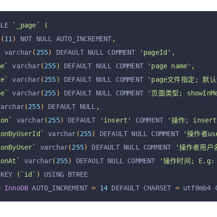
BLE 
`_page`
(
t
(
11
)
 NOT NULL AUTO_INCREMENT
,
`
 varchar
(
255
)
 DEFAULT NULL COMMENT 
'pageId'
,
me`
 varchar
(
255
)
 DEFAULT NULL COMMENT 
'page name'
,
le`
 varchar
(
255
)
 DEFAULT NULL COMMENT 
'page文件指定; 默认使
pe`
 varchar
(
255
)
 DEFAULT NULL COMMENT 
'页面类型; showInMen
varchar
(
255
)
 DEFAULT NULL
,
ion`
 varchar
(
255
)
 DEFAULT 
'insert'
 COMMENT 
'操作; insert,
ionByUserId`
 varchar
(
255
)
 DEFAULT NULL COMMENT 
'操作者use
ionByUser`
 varchar
(
255
)
 DEFAULT NULL COMMENT 
'操作者用户
ionAt`
 varchar
(
255
)
 DEFAULT NULL COMMENT 
'操作时间; E.g: 2
 KEY 
(
`id`
)
 USING BTREE
=
InnoDB
 AUTO_INCREMENT 
=
14
 DEFAULT CHARSET 
=
 utf8mb4 