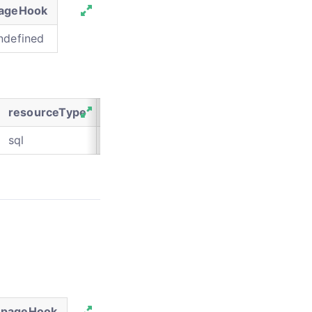
ageHook
ndefined
resourceType
resourceData
sql
{"table": "_table_sync_log", "operation"
pageHook