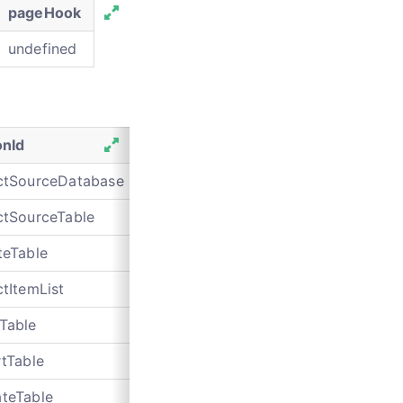
pageHook
undefined
onId
resourceHook
resourceType
ctSourceDatabase
null
service
ctSourceTable
null
service
teTable
null
service
ctItemList
null
sql
Table
null
service
rtTable
null
sql
teTable
null
sql