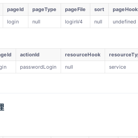
pageId
pageType
pageFile
sort
pageHook
login
null
loginV4
null
undefined
ageId
actionId
resourceHook
resourceTy
gin
passwordLogin
null
service
理