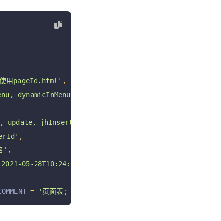
用pageId.html'
,
u, dynamicInMenu'
,
 update, jhInsert, jhUpdate, jhDelete jhRestore'
,
rId'
,
名'
,
021-05-28T10:24:54+08:00 '
,
COMMENT 
=
'页面表; 软删除未启用;'