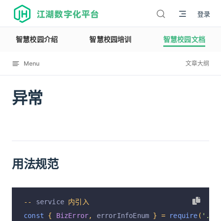
江湖数字化平台
登录
智慧校园介绍
智慧校园培训
智慧校园文档
Menu
文章大纲
异常
12114
用法规范
--
 service 
内引入
const
{
BizError
,
 errorInfoEnum 
}
=
require
(
'../