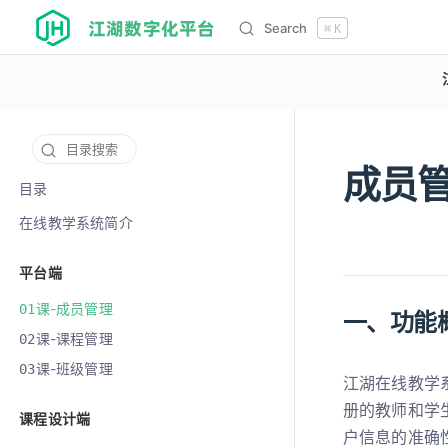
江湖数字化平台
Search
⌘
K
目录搜索
成员
12122
目录
在线教学系统简介
平台端
课-成员管理
01
一、功能
课-课程管理
02
课-班级管理
03
江湖在线教学
册的教师和学
课程设计端
户信息的准确