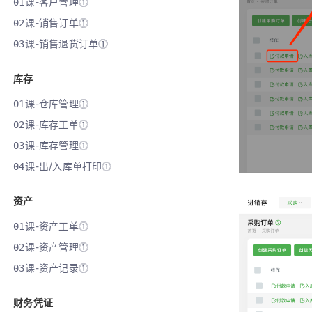
课-客户管理⓵
01
课-销售订单⓵
02
课-销售退货订单⓵
03
库存
课-仓库管理⓵
01
课-库存工单⓵
02
课-库存管理⓵
03
课-出/入库单打印⓵
04
资产
课-资产工单⓵
01
课-资产管理⓵
02
课-资产记录⓵
03
财务凭证