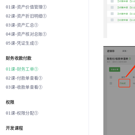
课-资产价值管理⓵
01
课-资产折旧明细⓵
02
课-资产汇总⓵
03
课-资产核对总账⓵
04
课-凭证生成⓵
05
财务收款付款
课-财务工单⓵
01
课-付款单查看⓵
02
课-收款单查看⓵
03
权限
课-权限分配⓵
01
开发课程