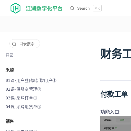
江湖数字化平台
Search
⌘
K
目录搜索
财务
12075
目录
采购
课-用户登陆&新增用户⓵
01
课-供货商管理⓵
02
付款工单
课-采购订单⓵
03
课-采购退货单⓵
04
功能入口
:
销售