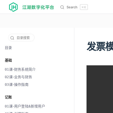
江湖数字化平台
Search
⌘
K
目录搜索
发票
12078
目录
基础
课-财务系统简介
01
课-业务与财务
02
课-操作指南
03
记账
课-用户登陆&新增用户
01