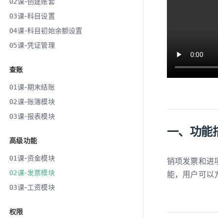
课-创建账套
02
课-科目设置
03
课-科目初始余额设置
04
课-凭证管理
05
查账
课-期末结账
01
课-账簿模块
02
课-报表模块
03
一、功能
高级功能
课-资金模块
01
销项发票和进
课-发票模块
02
能，用户可以
课-工资模块
03
权限