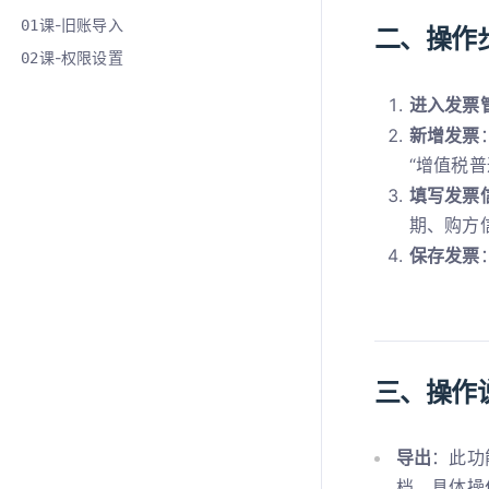
课-旧账导入
01
二、操作
课-权限设置
02
进入发票
新增发票
“增值税普
填写发票
期、购方
保存发票
三、操作
导出
：此功
档。具体操