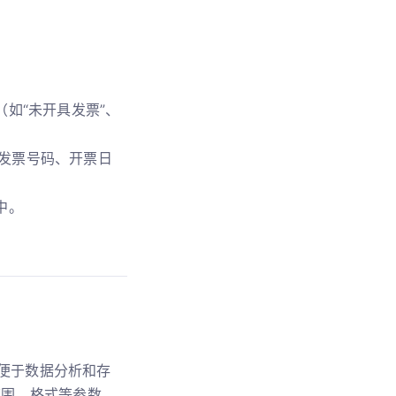
如“未开具发票”、
发票号码、开票日
中。
，便于数据分析和存
范围、格式等参数，