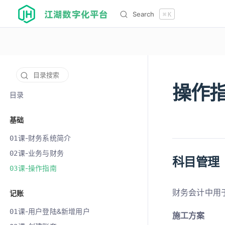
江湖数字化平台
Search
⌘
K
目录搜索
操作
12078
目录
基础
课-财务系统简介
01
课-业务与财务
02
科目管理
课-操作指南
03
财务会计中用
记账
课-用户登陆&新增用户
01
施工方案