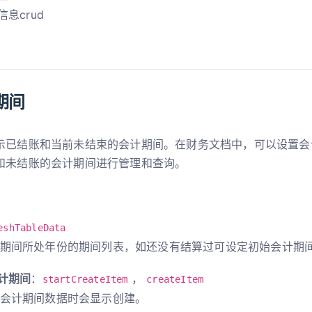
息crud
期间
示已结账和当前未结束的会计期间。在财务文档中，可以设置会
和未结账的会计期间进行管理和查询。
eshTableData
期间所处年份的期间列表，如还没有结算过可设定初始会计期
计期间
：
，
startCreateItem
createItem
会计期间数据时会显示创建。