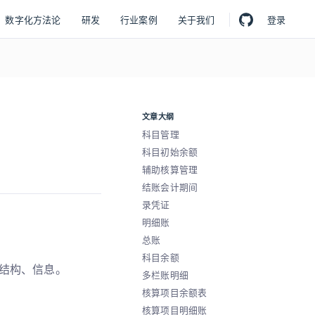
数字化方法论
研发
行业案例
关于我们
登录
文章大纲
科目管理
科目初始余额
辅助核算管理
结账会计期间
录凭证
明细账
总账
科目余额
结构、信息。
多栏账明细
核算项目余额表
核算项目明细账