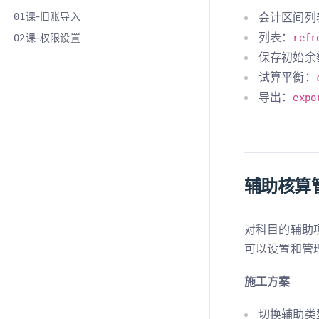
会计区间列
课-旧账导入
01
列表：
课-权限设置
refr
02
保存初始余
试算平衡：
导出：
expo
辅助核算
对科目的辅助
可以设置和管
施工方案
切换辅助类