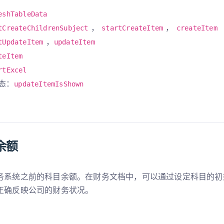
eshTableData
，
，
tCreateChildrenSubject
startCreateItem
createItem
，
tUpdateItem
updateItem
teItem
rtExcel
态：
updateItemIsShown
余额
务系统之前的科目余额。在财务文档中，可以通过设定科目的初
正确反映公司的财务状况。