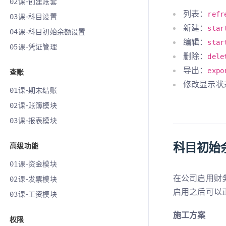
课-创建账套
02
列表：
refr
课-科目设置
03
新建：
star
课-科目初始余额设置
04
编辑：
star
课-凭证管理
05
删除：
dele
导出：
expo
查账
修改显示状
课-期末结账
01
课-账簿模块
02
课-报表模块
03
科目初始
高级功能
课-资金模块
01
在公司启用财
课-发票模块
02
启用之后可以
课-工资模块
03
施工方案
权限