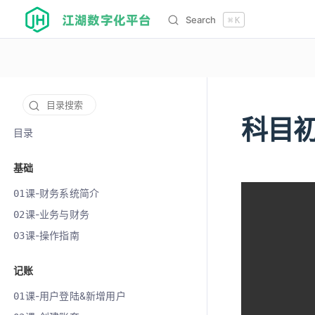
江湖数字化平台
Search
⌘
K
目录搜索
科目
12078
目录
基础
课-财务系统简介
01
课-业务与财务
02
课-操作指南
03
记账
课-用户登陆&新增用户
01