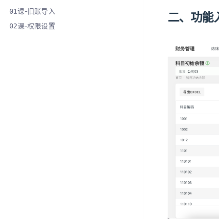
课-旧账导入
01
二、功能
课-权限设置
02