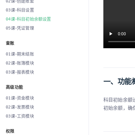
课-创建账套
02
课-科目设置
03
课-科目初始余额设置
04
课-凭证管理
05
查账
课-期末结账
01
课-账簿模块
02
课-报表模块
03
一、功能
高级功能
课-资金模块
01
科目初始余额
课-发票模块
02
初始余额，确
课-工资模块
03
权限