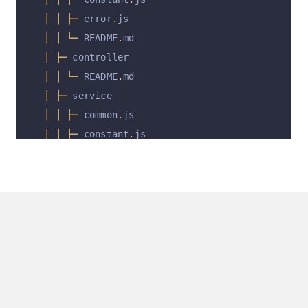
│
│
├─
 error
.
js
│
│
└─
 README
.
md
│
├─
 controller
│
│
└─
 README
.
md
│
├─
 service
│
│
├─
 common
.
js
│
│
├─
 constant
.
js
│
│
├─
 project
.
js
│
│
└─
 README
.
md
│
└─
 view
│
├─
 common
│
│
└─
 constantUtil
.
html
│
├─
 component
│
│
├─
 task
-
attachment
-
list
.
html
│
│
├─
 task
-
board
-
list
.
html
│
│
├─
 task
-
calendar
-
list
.
html