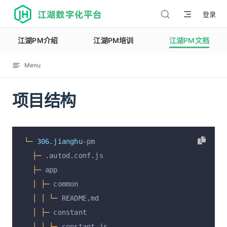
江湖数字化平台
登录
江湖PM介绍
江湖PM培训
江湖PM文档
Menu
项目结构
12138
└─
306.jianghu
-
pm
├─
.
autod
.
conf
.
js
├─
 app
│
├─
 common
│
│
└─
 README
.
md
│
├─
 constant
│
│
├─
 constant
.
js