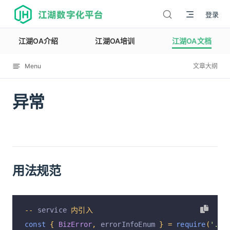
江湖数字化平台
登录
江湖OA介绍
江湖OA培训
江湖OA文档
Menu
文章大纲
异常
12135
用法规范
--
 service 
内引入
const
{
BizError
,
 errorInfoEnum 
}
=
require
(
'../