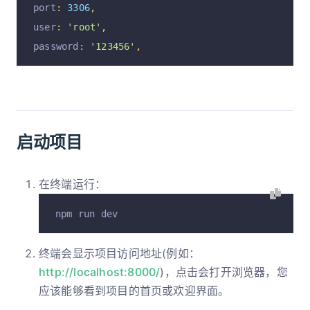
port
:
3306
,
user
:
'root'
,
password
:
'123456'
,
启动项目
在终端运行：
npm run dev
终端会显示项目访问地址(例如：
http://localhost:8000/
)，点击会打开浏览器，您
应该能够看到项目的首页或欢迎界面。