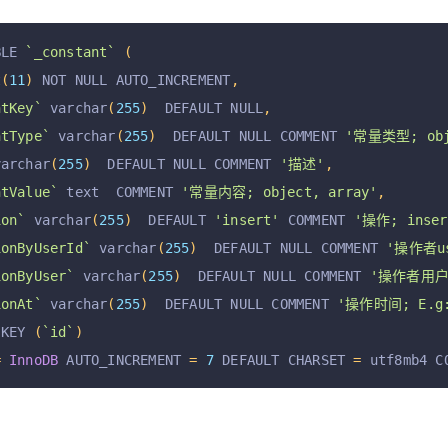
BLE 
`_constant`
(
t
(
11
)
 NOT NULL AUTO_INCREMENT
,
ntKey`
 varchar
(
255
)
  DEFAULT NULL
,
ntType`
 varchar
(
255
)
  DEFAULT NULL COMMENT 
'常量类型; obj
varchar
(
255
)
  DEFAULT NULL COMMENT 
'描述'
,
ntValue`
 text  COMMENT 
'常量内容; object, array'
,
ion`
 varchar
(
255
)
  DEFAULT 
'insert'
 COMMENT 
'操作; insert
ionByUserId`
 varchar
(
255
)
  DEFAULT NULL COMMENT 
'操作者us
ionByUser`
 varchar
(
255
)
  DEFAULT NULL COMMENT 
'操作者用户
ionAt`
 varchar
(
255
)
  DEFAULT NULL COMMENT 
'操作时间; E.g: 
 KEY 
(
`id`
)
=
InnoDB
 AUTO_INCREMENT 
=
7
 DEFAULT CHARSET 
=
 utf8mb4 C