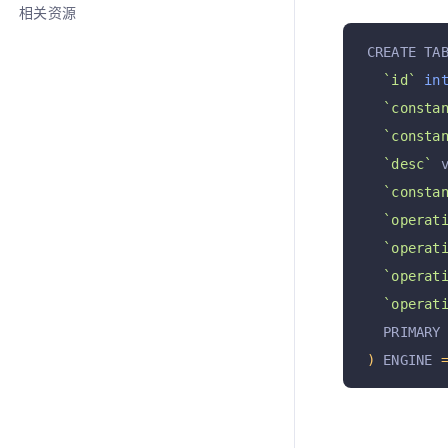
相关资源
CREATE TA
`id`
in
`consta
`consta
`desc`
 
`consta
`operat
`operat
`operat
`operat
  PRIMARY
)
 ENGINE 