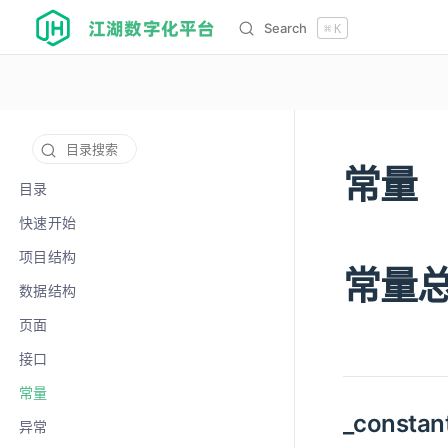
江湖数字化平台
Search
⌘
K
目录搜索
常量
12132
目录
快速开始
项目结构
常量
数据结构
页面
接口
常量
_consta
异常