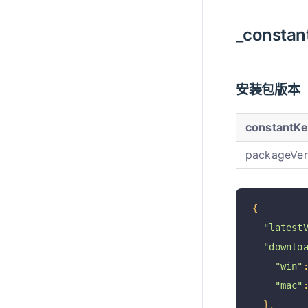
_consta
安装包版本
constantKe
packageVer
{
"latest
"downlo
"win"
"mac"
},