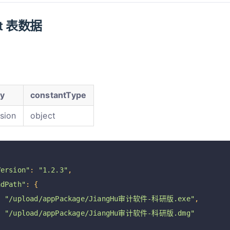
nt 表数据
y
constantType
sion
object
Version"
:
"1.2.3"
,
adPath"
:
{
:
"/upload/appPackage/JiangHu审计软件-科研版.exe"
,
:
"/upload/appPackage/JiangHu审计软件-科研版.dmg"