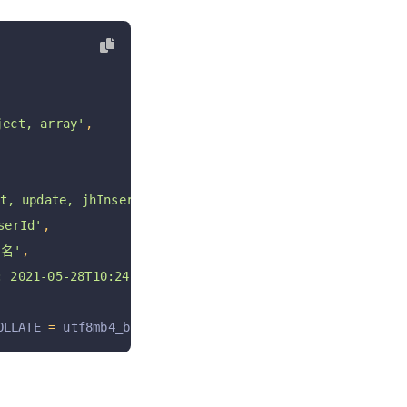
ect, array'
,
, update, jhInsert, jhUpdate, jhDelete jhRestore'
,
erId'
,
名'
,
2021-05-28T10:24:54+08:00 '
,
OLLATE 
=
 utf8mb4_bin COMMENT 
=
'常量表; 软删除未启用;'