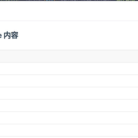
ionAt`
 varchar
(
255
)
  DEFAULT NULL COMMENT 
'操作时间; E.g: 
 KEY 
(
`id`
)
 USING BTREE
=
InnoDB
 AUTO_INCREMENT 
=
823
 DEFAULT CHARSET 
=
 utf8mb4
ce 内容