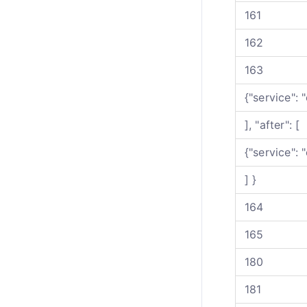
161
162
163
{"service":
], "after": [
{"service":
] }
164
165
180
181