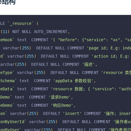
ce结构
BLE 
`_resource`
(
t
(
11
)
 NOT NULL AUTO_INCREMENT
,
ceHook`
 text  COMMENT 
'[ "before": {"service": "xx", "s
`
 varchar
(
255
)
  DEFAULT NULL COMMENT 
'page id; E.g: ind
Id`
 varchar
(
255
)
  DEFAULT NULL COMMENT 
'action id; E.g:
varchar
(
255
)
  DEFAULT NULL COMMENT 
'描述'
,
ceType`
 varchar
(
255
)
  DEFAULT NULL COMMENT 
'resource 类型
aSchema`
 text  COMMENT 
'appData 参数校验'
,
ceData`
 text  COMMENT 
'resource 数据; { "service": "auth"
tDemo`
 text  COMMENT 
'请求Demo'
,
seDemo`
 text  COMMENT 
'响应Demo'
,
ion`
 varchar
(
255
)
  DEFAULT 
'insert'
 COMMENT 
'操作; insert
ionByUserId`
 varchar
(
255
)
  DEFAULT NULL COMMENT 
'操作者us
ionByUser`
 varchar
(
255
)
  DEFAULT NULL COMMENT 
'操作者用户