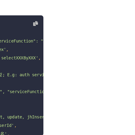
erviceFunction": "xxx"}, "after": [] }'
,
ex'
,
 selectXXXByXXX'
,
; E.g: auth service sql'
,
, "serviceFunction": "passwordLogin" } or  { "table": 
, update, jhInsert, jhUpdate, jhDelete jhRestore'
,
erId'
,
名'
,