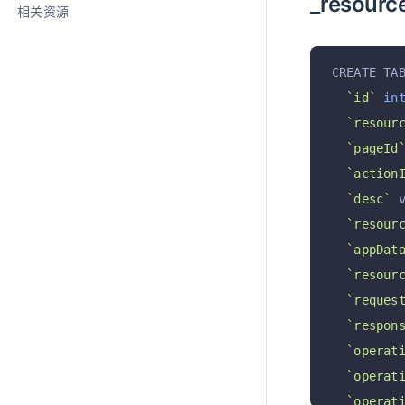
_resour
相关资源
CREATE TA
`id`
in
`resour
`pageId
`action
`desc`
 
`resour
`appDat
`resour
`reques
`respon
`operat
`operat
`operat