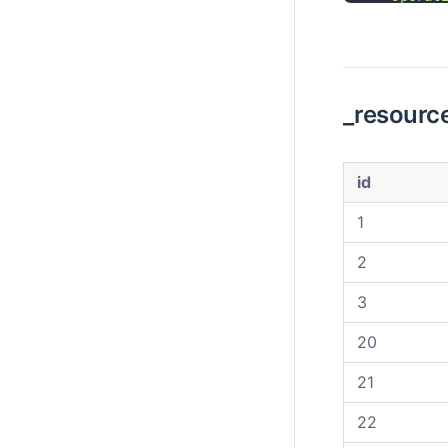
`operat
  PRIMARY
)
 ENGINE 
_resour
id
1
2
3
20
21
22