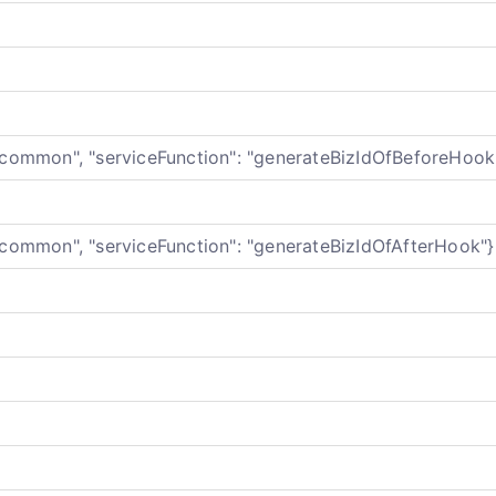
 "common", "serviceFunction": "generateBizIdOfBeforeHook
 "common", "serviceFunction": "generateBizIdOfAfterHook"}