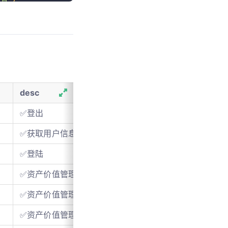
2021-05-28T10:24:54+08:00 '
,
 COLLATE 
=
 utf8mb4_bin COMMENT 
=
'请求资源表; 软删除未启用; res
desc
✅登出
✅获取用户信息
✅登陆
✅资产价值管理-查询资产信息
✅资产价值管理-添加
✅资产价值管理-更新