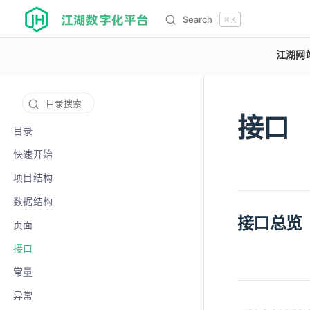
江湖数字化平台
Search
⌘
K
江湖网
目录搜索
接口
12129
目录
快速开始
项目结构
数据结构
接口总览
页面
接口
常量
异常