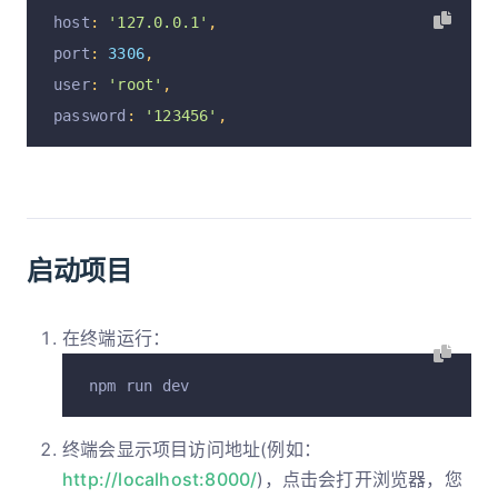
host
:
'127.0.0.1'
,
port
:
3306
,
user
:
'root'
,
password
:
'123456'
,
启动项目
在终端运行：
npm run dev
终端会显示项目访问地址(例如：
http://localhost:8000/
)，点击会打开浏览器，您