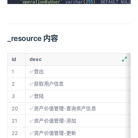
`operationByUser`
 varchar
(
255
)
  DEFAULT NULL C
`operationAt`
 varchar
(
255
)
  DEFAULT NULL COMME
  PRIMARY KEY 
(
`id`
)
 USING BTREE
)
 ENGINE 
=
InnoDB
 AUTO_INCREMENT 
=
823
 DEFAULT C
_resource 内容
id
desc
1
✅登出
2
✅获取用户信息
3
✅登陆
20
✅资产价值管理-查询资产信息
21
✅资产价值管理-添加
22
✅资产价值管理-更新