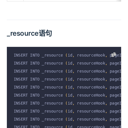
_resource语句
INSERT INTO _resource 
(
id
,
 resourceHook
,
 pageId
,
INSERT INTO _resource 
(
id
,
 resourceHook
,
 pageId
,
INSERT INTO _resource 
(
id
,
 resourceHook
,
 pageId
,
INSERT INTO _resource 
(
id
,
 resourceHook
,
 pageId
,
INSERT INTO _resource 
(
id
,
 resourceHook
,
 pageId
,
INSERT INTO _resource 
(
id
,
 resourceHook
,
 pageId
,
INSERT INTO _resource 
(
id
,
 resourceHook
,
 pageId
,
INSERT INTO _resource 
(
id
,
 resourceHook
,
 pageId
,
INSERT INTO _resource 
(
id
,
 resourceHook
,
 pageId
,
INSERT INTO _resource 
(
id
,
 resourceHook
,
 pageId
,