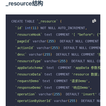
_resource结构
CREATE TABLE 
`_resource`
(
`id`
int
(
11
)
 NOT NULL AUTO_INCREMENT
,
`resourceHook`
 text  COMMENT 
'[ "before": {"se
`pageId`
 varchar
(
255
)
  DEFAULT NULL COMMENT 
'p
`actionId`
 varchar
(
255
)
  DEFAULT NULL COMMENT 
`desc`
 varchar
(
255
)
  DEFAULT NULL COMMENT 
'描述
`resourceType`
 varchar
(
255
)
  DEFAULT NULL COMM
`appDataSchema`
 text  COMMENT 
'appData 参数校验
`resourceData`
 text  COMMENT 
'resource 数据; { "
`requestDemo`
 text  COMMENT 
'请求Demo'
,
`responseDemo`
 text  COMMENT 
'响应Demo'
,
`operation`
 varchar
(
255
)
  DEFAULT 
'insert'
 COM
`operationByUserId`
 varchar
(
255
)
  DEFAULT NULL